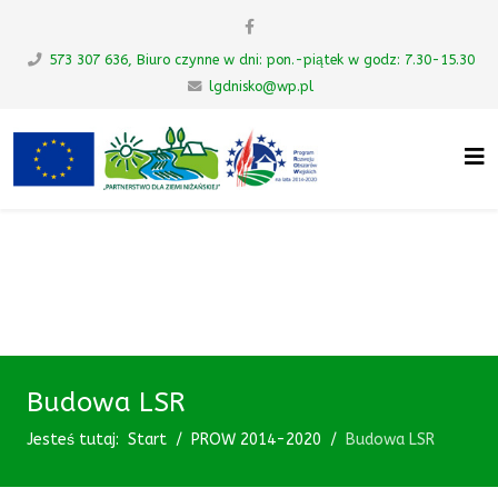
573 307 636, Biuro czynne w dni: pon.-piątek w godz: 7.30-15.30
lgdnisko@wp.pl
UWAGA! Ten serwis używa cookies i
podobnych technologii.
Brak zmiany ustawienia przeglądarki oznacza zgodę na to.
Zrozumiałem
Budowa LSR
Jesteś tutaj:
Start
PROW 2014-2020
Budowa LSR