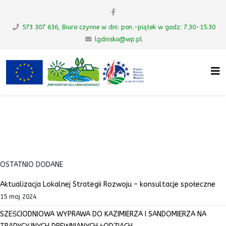
573 307 636, Biuro czynne w dni: pon.-piątek w godz: 7.30-15.30
lgdnisko@wp.pl
UWAGA! Ten serwis używa cookies i
podobnych technologii.
Brak zmiany ustawienia przeglądarki oznacza zgodę na to.
Zrozumiałem
OSTATNIO DODANE
Aktualizacja Lokalnej Strategii Rozwoju – konsultacje społeczne
15 maj 2024
SZEŚCIODNIOWA WYPRAWA DO KAZIMIERZA I SANDOMIERZA NA