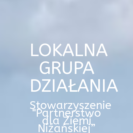
LOKALNA
GRUPA
DZIAŁANIA
Stowarzyszenie
"Partnerstwo
dla Ziemi
Niżańskiej”