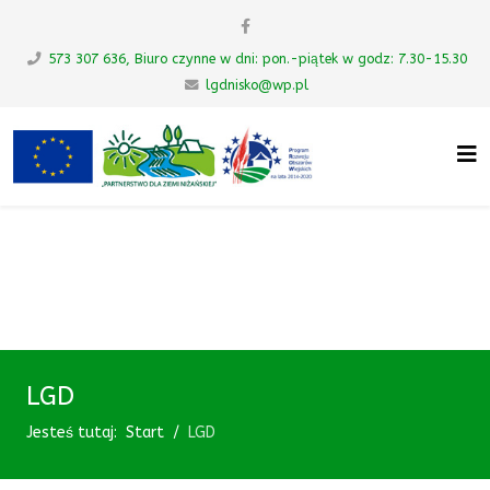
573 307 636, Biuro czynne w dni: pon.-piątek w godz: 7.30-15.30
lgdnisko@wp.pl
UWAGA! Ten serwis używa cookies i
podobnych technologii.
Brak zmiany ustawienia przeglądarki oznacza zgodę na to.
Zrozumiałem
LGD
Jesteś tutaj:
Start
LGD