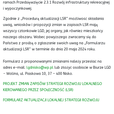
ramach Przedsięwzięcie 2.3.1 Rozwój infrastruktury rekreacyjnej
i wypoczynkowej.
Zgodnie z „Procedurą aktualizacji LSR” możliwość składania
uwag, wniosków i propozycji zmian w zapisach LSR mają
wszyscy członkowie LGD, jej organy, jak również mieszkańcy
naszego obszaru. Wobec powyższego zwracamy się do
Państwa z prośbą o zgłaszanie swoich uwag na „Formularzu
aktualizacji LSR” w terminie do dnia 20 maja 2024 roku.
Formularz z proponowanymi zmianami należy przesłać na
adres e–mail:
lgdnisko@wp.pl
lub złożyć osobiście w Biurze LGD
- Wolina, ul. Piaskowa 10, 37 – 400 Nisko.
PROJEKT ZMIAN ZAPISÓW STRATEGII ROZWOJU LOKALNEGO
KIEROWANEGO PRZEZ SPOŁECZNOŚĆ (LSR)
FORMULARZ AKTUALIZACJI LOKALNEJ STRATEGII ROZWOJU