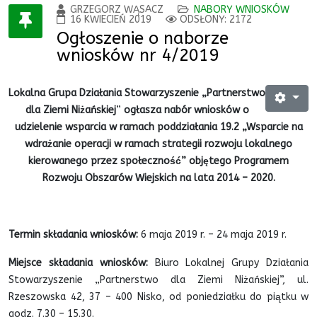
GRZEGORZ WĄSACZ
NABORY WNIOSKÓW
16 KWIECIEŃ 2019
ODSŁONY: 2172
Ogłoszenie o naborze
wniosków nr 4/2019
Lokalna Grupa Działania Stowarzyszenie „Partnerstwo
dla Ziemi Niżańskiej
”
ogłasza nabór wniosków o
udzielenie wsparcia w ramach poddziałania 19.2 „Wsparcie na
wdrażanie operacji w ramach strategii rozwoju lokalnego
kierowanego przez społeczność” objętego Programem
Rozwoju Obszarów Wiejskich na lata 2014 – 2020.
Termin składania wniosków:
6 maja 2019 r. – 24 maja 2019 r.
Miejsce składania wniosków:
Biuro Lokalnej Grupy Działania
Stowarzyszenie „Partnerstwo dla Ziemi Niżańskiej”, ul.
Rzeszowska 42, 37 – 400 Nisko, od poniedziałku do piątku w
godz. 7.30 – 15.30.