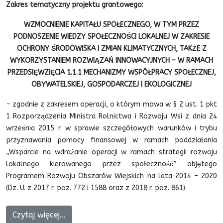
Zakres tematyczny projektu grantowego:
WZMOCNIENIE KAPITAŁU SPOŁECZNEGO, W TYM PRZEZ
PODNOSZENIE WIEDZY SPOŁECZNOŚCI LOKALNEJ W ZAKRESIE
OCHRONY ŚRODOWISKA I ZMIAN KLIMATYCZNYCH, TAKŻE Z
WYKORZYSTANIEM ROZWIĄZAŃ INNOWACYJNYCH – W RAMACH
PRZEDSIĘWZIĘCIA 1.1.1 MECHANIZMY WSPÓŁPRACY SPOŁECZNEJ,
OBYWATELSKIEJ, GOSPODARCZEJ I EKOLOGICZNEJ
- zgodnie z zakresem operacji, o którym mowa w § 2 ust. 1 pkt
1 Rozporządzenia Ministra Rolnictwa i Rozwoju Wsi z dnia 24
września 2015 r. w sprawie szczegółowych warunków i trybu
przyznawania pomocy finansowej w ramach poddziałania
„Wsparcie na wdrażanie operacji w ramach strategii rozwoju
lokalnego kierowanego przez społeczność” objętego
Programem Rozwoju Obszarów Wiejskich na lata 2014 – 2020
(Dz. U. z 2017 r. poz. 772 i 1588 oraz z 2018 r. poz. 861).
Czytaj więcej...