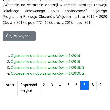
„Wsparcie na wdrażanie operacji w ramach strategii rozwoju
lokalnego kierowanego przez społeczność” objętego
Programem Rozwoju Obszarów Wiejskich na lata 2014 – 2020
(Dz. U. z 2017 r. poz. 772 i 1588 oraz z 2018 r. poz. 861).
Czytaj więcej...
Ogłoszenie o naborze wniosków nr 2/2019
Ogłoszenie o naborze wniosków nr 1/2019
Ogłoszenie o naborze wniosków nr 2/2019/G
Ogłoszenie o naborze wniosków nr 1/2019/G
start
Poprzedni
2
3
4
5
6
7
8
9
1
artykuł