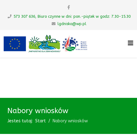
573 307 636, Biuro czynne w dni: pon.-piątek w godz: 7.30-15.30
lgdnisko@wp.pl
UWAGA! Ten serwis używa cookies i
podobnych technologii.
Brak zmiany ustawienia przeglądarki oznacza zgodę na to.
Zrozumiałem
Nabory wniosków
Jesteś tutaj:
Start
Nabory wniosków