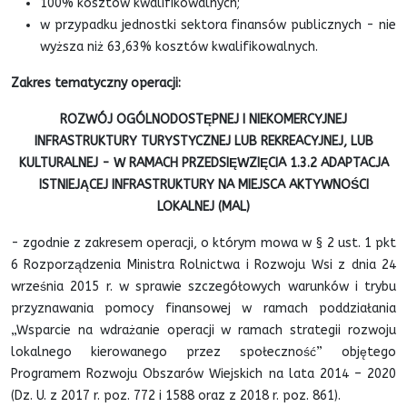
100% kosztów kwalifikowalnych;
w przypadku jednostki sektora finansów publicznych - nie
wyższa niż 63,63% kosztów kwalifikowalnych.
Zakres tematyczny operacji:
ROZWÓJ OGÓLNODOSTĘPNEJ I NIEKOMERCYJNEJ
INFRASTRUKTURY TURYSTYCZNEJ LUB REKREACYJNEJ, LUB
KULTURALNEJ - W RAMACH PRZEDSIĘWZIĘCIA 1.3.2 ADAPTACJA
ISTNIEJĄCEJ INFRASTRUKTURY NA MIEJSCA AKTYWNOŚCI
LOKALNEJ (MAL)
- zgodnie z zakresem operacji, o którym mowa w § 2 ust. 1 pkt
6 Rozporządzenia Ministra Rolnictwa i Rozwoju Wsi z dnia 24
września 2015 r. w sprawie szczegółowych warunków i trybu
przyznawania pomocy finansowej w ramach poddziałania
„Wsparcie na wdrażanie operacji w ramach strategii rozwoju
lokalnego kierowanego przez społeczność” objętego
Programem Rozwoju Obszarów Wiejskich na lata 2014 – 2020
(Dz. U. z 2017 r. poz. 772 i 1588 oraz z 2018 r. poz. 861).