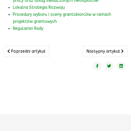
pracy oraz usług świadczonych nieodpłatnie
Lokalna Strategia Rozwoju
Procedury wyboru i oceny grantobiorców w ramach
projektów grantowych
Regulamin Rady
Poprzedni artykuł: Ogłoszenie o naborze wniosków nr 2/2018
Następny artykuł: Ogł
Poprzedni artykuł
Następny artykuł