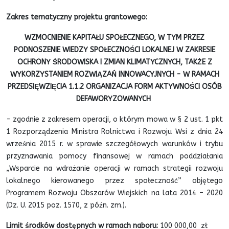
Zakres tematyczny projektu grantowego:
WZMOCNIENIE KAPITAŁU SPOŁECZNEGO, W TYM PRZEZ
PODNOSZENIE WIEDZY SPOŁECZNOŚCI LOKALNEJ W ZAKRESIE
OCHRONY ŚRODOWISKA I ZMIAN KLIMATYCZNYCH, TAKŻE Z
WYKORZYSTANIEM ROZWIĄZAŃ INNOWACYJNYCH - W RAMACH
PRZEDSIĘWZIĘCIA 1.1.2 ORGANIZACJA FORM AKTYWNOŚCI OSÓB
DEFAWORYZOWANYCH
- zgodnie z zakresem operacji, o którym mowa w § 2 ust. 1 pkt
1 Rozporządzenia Ministra Rolnictwa i Rozwoju Wsi z dnia 24
września 2015 r. w sprawie szczegółowych warunków i trybu
przyznawania pomocy finansowej w ramach poddziałania
„Wsparcie na wdrażanie operacji w ramach strategii rozwoju
lokalnego kierowanego przez społeczność” objętego
Programem Rozwoju Obszarów Wiejskich na lata 2014 – 2020
(Dz. U. 2015 poz. 1570, z późn. zm.).
Limit środków dostępnych w ramach naboru:
100 000,00 zł