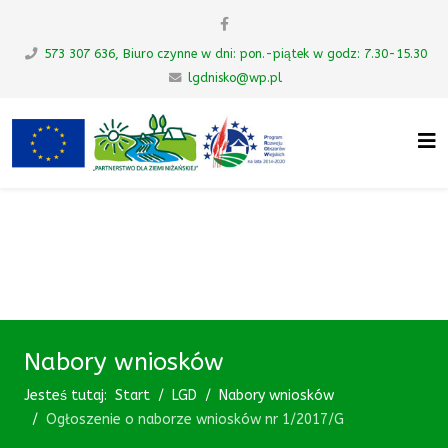
573 307 636, Biuro czynne w dni: pon.-piątek w godz: 7.30-15.30
lgdnisko@wp.pl
UWAGA! Ten serwis używa cookies i
podobnych technologii.
Brak zmiany ustawienia przeglądarki oznacza zgodę na to.
Zrozumiałem
Nabory wniosków
Jesteś tutaj:
Start
LGD
Nabory wniosków
Ogłoszenie o naborze wniosków nr 1/2017/G